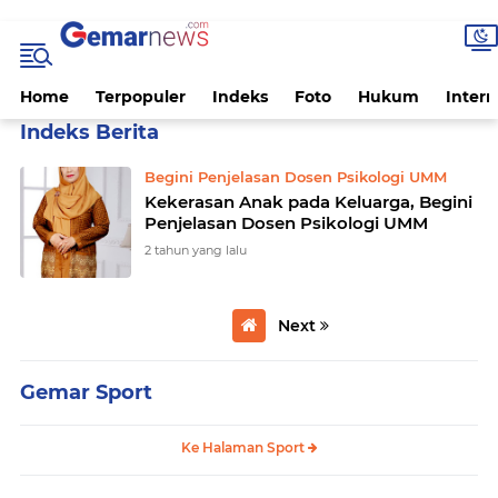
Home
Terpopuler
Indeks
Foto
Hukum
Intern
Home
Currently Browsing: Psikologi
Begini Penjelasan Dosen Psikologi UMM
Kekerasan Anak pada Keluarga, Begini
Penjelasan Dosen Psikologi UMM
2 tahun yang lalu
Next
Gemar Sport
Ke Halaman Sport