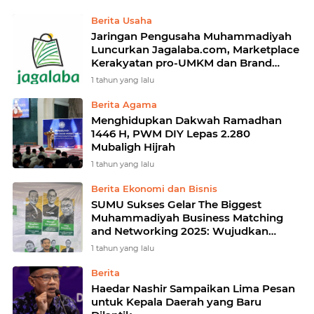
Berita Usaha
Jaringan Pengusaha Muhammadiyah
Luncurkan Jagalaba.com, Marketplace
Kerakyatan pro-UMKM dan Brand
Lokal
1 tahun yang lalu
Berita Agama
Menghidupkan Dakwah Ramadhan
1446 H, PWM DIY Lepas 2.280
Mubaligh Hijrah
1 tahun yang lalu
Berita Ekonomi dan Bisnis
SUMU Sukses Gelar The Biggest
Muhammadiyah Business Matching
and Networking 2025: Wujudkan
Kolaborasi dan Pertumbuhan Bisnis
1 tahun yang lalu
Berkelanjutan
Berita
Haedar Nashir Sampaikan Lima Pesan
untuk Kepala Daerah yang Baru