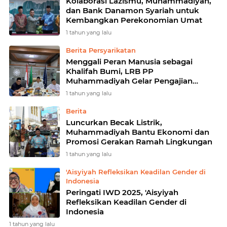
Kolaborasi Lazismu, Muhammadiyah,
dan Bank Danamon Syariah untuk
Kembangkan Perekonomian Umat
1 tahun yang lalu
Berita Persyarikatan
Menggali Peran Manusia sebagai
Khalifah Bumi, LRB PP
Muhammadiyah Gelar Pengajian
Ramadhan 1446 H
1 tahun yang lalu
Berita
Luncurkan Becak Listrik,
Muhammadiyah Bantu Ekonomi dan
Promosi Gerakan Ramah Lingkungan
1 tahun yang lalu
'Aisyiyah Refleksikan Keadilan Gender di
Indonesia
Peringati IWD 2025, 'Aisyiyah
Refleksikan Keadilan Gender di
Indonesia
1 tahun yang lalu