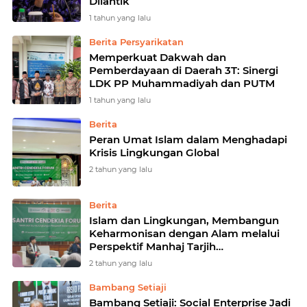
Dilantik
1 tahun yang lalu
Berita Persyarikatan
Memperkuat Dakwah dan
Pemberdayaan di Daerah 3T: Sinergi
LDK PP Muhammadiyah dan PUTM
1 tahun yang lalu
Berita
Peran Umat Islam dalam Menghadapi
Krisis Lingkungan Global
2 tahun yang lalu
Berita
Islam dan Lingkungan, Membangun
Keharmonisan dengan Alam melalui
Perspektif Manhaj Tarjih
Muhammadiyah
2 tahun yang lalu
Bambang Setiaji
Bambang Setiaji: Social Enterprise Jadi