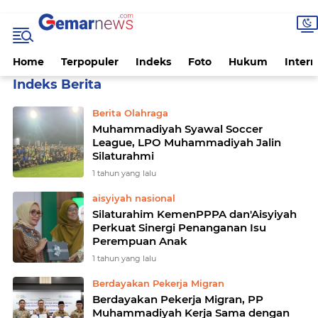
Home
Terpopuler
Indeks
Foto
Hukum
Intern
Home
Currently Browsing: Yogyakarta
Berita Olahraga
Muhammadiyah Syawal Soccer
League, LPO Muhammadiyah Jalin
Silaturahmi
1 tahun yang lalu
aisyiyah nasional
Silaturahim KemenPPPA dan'Aisyiyah
Perkuat Sinergi Penanganan Isu
Perempuan Anak
1 tahun yang lalu
Berdayakan Pekerja Migran
Berdayakan Pekerja Migran, PP
Muhammadiyah Kerja Sama dengan