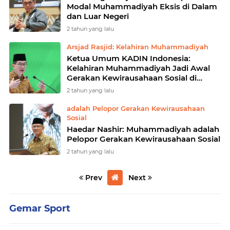
Modal Muhammadiyah Eksis di Dalam
dan Luar Negeri
2 tahun yang lalu
Arsjad Rasjid: Kelahiran Muhammadiyah
Ketua Umum KADIN Indonesia:
Kelahiran Muhammadiyah Jadi Awal
Gerakan Kewirausahaan Sosial di
Indonesia
2 tahun yang lalu
adalah Pelopor Gerakan Kewirausahaan
Sosial
Haedar Nashir: Muhammadiyah adalah
Pelopor Gerakan Kewirausahaan Sosial
2 tahun yang lalu
Prev
Next
Gemar Sport