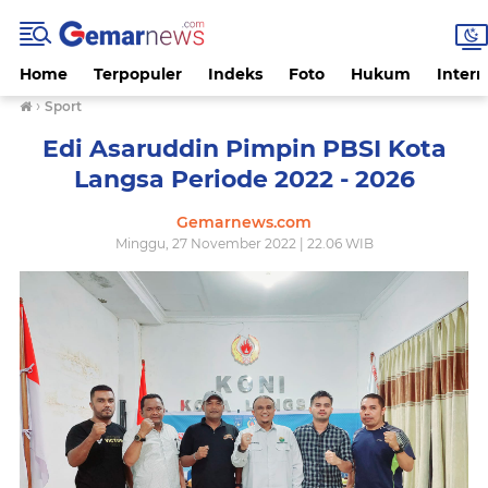
Home
Terpopuler
Indeks
Foto
Hukum
Intern
›
Sport
Edi Asaruddin Pimpin PBSI Kota
Langsa Periode 2022 - 2026
Gemarnews.com
Minggu, 27 November 2022 | 22.06 WIB