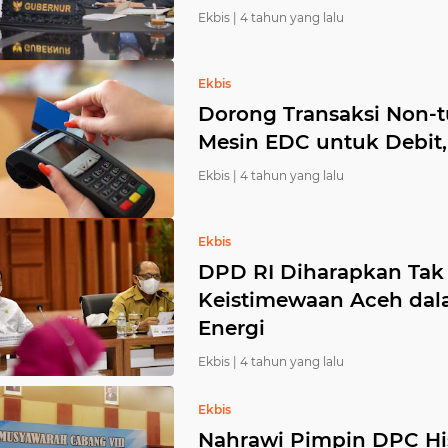
Ekbis |
4 tahun yang lalu
Ekbis
Dorong Transaksi Non-t
Mesin EDC untuk Debit,
Ekbis |
4 tahun yang lalu
Ekbis
DPD RI Diharapkan Ta
Keistimewaan Aceh da
Energi
Ekbis |
4 tahun yang lalu
Ekbis
Nahrawi Pimpin DPC H