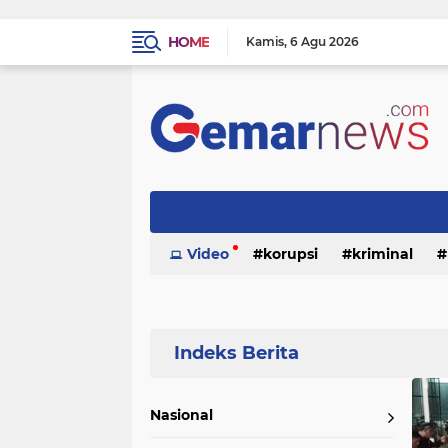
HOME
Kamis
6 Agu 2026
Video
korupsi
kriminal
Home
Currently Browsing: Ekbis
Nasional