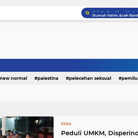
new normal
palestina
pelecehan seksual
pemilu
Kak Na Serahkan Mesin 
Ekbis
Peduli UMKM, Disperin