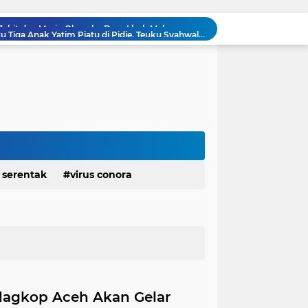
Rumah Yatim Aceh Bantu Tiga Anak Yatim Piatu di Pidie, Teuku Syahwal: Ini Teladan Kepedulian Sesama
Rumah Tinggal Pondasi, Korban Banjir Arabungong Belum Terima Bantuan Pascabencana November 2025.
Dandim 0102/Pidie: "Sumur Bor TMMD Hadirkan Sumber Kehidupan Baru bagi Masyarakat"
Dirgahayu RI Ke-81: Perkuat Silaturahmi dan Cinta Tanah Air, FRIC Ajak Pengurus Tebarkan Ribuan Bendera.
Didampingi Wagub Aceh, Wapres Tinjau Jembatan Lumut dan Jembatan Kendawi.
‎‎Kapolres Pidie Pererat Silaturahmi dengan Pimpinan HUDA Pidie, Ajak Jaga Damai Aceh dan Semarakkan HUT RI ke-81.
Kapolres Muaro Jambi Dorong Penyelesaian Permasalahan PT SATU Melalui Dialog dan Kepastian Hukum.
Kapolres Kendal dan Kejari Sepakat Tingkatkan Sinergi Penegakan Hukum.
Berkunjung ke SD Negeri 7 Simeulue Barat, Kak Na Ajak Siswa Gemar Makan Ikan.
 serentak
virus conora
Jahit dan Mesin Obras ke Desa Lhok Makmur.
dagkop Aceh Akan Gelar