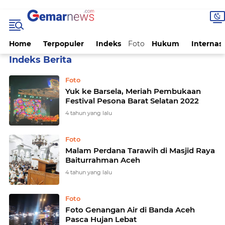
Home
Terpopuler
Indeks
Foto
Hukum
Internas
Home
Currently Browsing: Foto
Foto
Yuk ke Barsela, Meriah Pembukaan
Festival Pesona Barat Selatan 2022
4 tahun yang lalu
Foto
Malam Perdana Tarawih di Masjid Raya
Baiturrahman Aceh
4 tahun yang lalu
Foto
Foto Genangan Air di Banda Aceh
Pasca Hujan Lebat