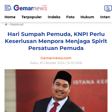
Home
Terpopuler
Indeks
Foto
Hukum
Intern
›
Nasional
Hari Sumpah Pemuda, KNPI Perlu
Keseriusan Menpora Menjaga Spirit
Persatuan Pemuda
Gemarnews.com
Rabu, 30 Oktober 2024 | 10.03 WIB