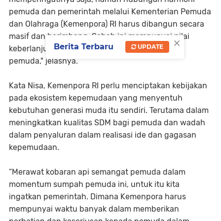
pemuda dan pemerintah melalui Kementerian Pemuda
dan Olahraga (Kemenpora) RI harus dibangun secara
masif dan berimbang. Sebab ini mempunyai nilai
×
Berita Terbaru
UPDATE
keberlanjutan, keadilan dan kesejahteraan bagi
pemuda," jelasnya.
Kata Nisa, Kemenpora RI perlu menciptakan kebijakan
pada ekosistem kepemudaan yang menyentuh
kebutuhan generasi muda itu sendiri. Terutama dalam
meningkatkan kualitas SDM bagi pemuda dan wadah
dalam penyaluran dalam realisasi ide dan gagasan
kepemudaan.
“Merawat kobaran api semangat pemuda dalam
momentum sumpah pemuda ini, untuk itu kita
ingatkan pemerintah. Dimana Kemenpora harus
mempunyai waktu banyak dalam memberikan