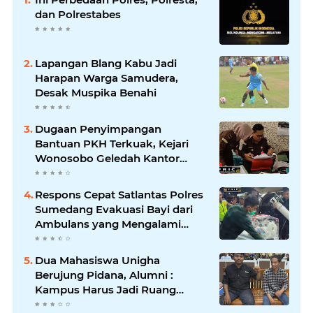
dan Polrestabes
Lapangan Blang Kabu Jadi
Harapan Warga Samudera,
Desak Muspika Benahi
Dugaan Penyimpangan
Bantuan PKH Terkuak, Kejari
Wonosobo Geledah Kantor
Dinas Sosial.
Respons Cepat Satlantas Polres
Sumedang Evakuasi Bayi dari
Ambulans yang Mengalami
Kecelakaan.
Dua Mahasiswa Unigha
Berujung Pidana, Alumni :
Kampus Harus Jadi Ruang
Dialog Bukan Ruang Hakimi