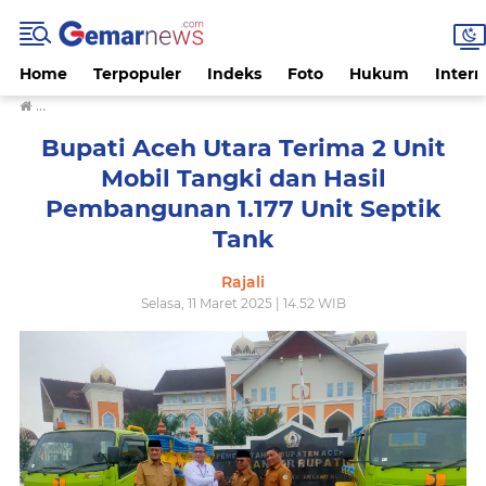
Home
Terpopuler
Indeks
Foto
Hukum
Intern
›
Bupati Aceh Utara Terima 2 Unit Mobil Tangki dan Hasil Pembanguna
Bupati Aceh Utara Terima 2 Unit
Mobil Tangki dan Hasil
Pembangunan 1.177 Unit Septik
Tank
Rajali
Selasa, 11 Maret 2025 | 14.52 WIB