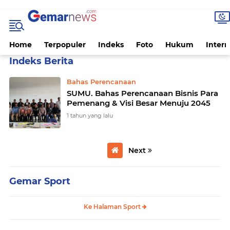
Home
Terpopuler
Indeks
Foto
Hukum
Intern
Home
Currently Browsing: Bisnis Para Pemenang
Bahas Perencanaan
SUMU. Bahas Perencanaan Bisnis Para
Pemenang & Visi Besar Menuju 2045
1 tahun yang lalu
Next
Gemar Sport
Ke Halaman Sport