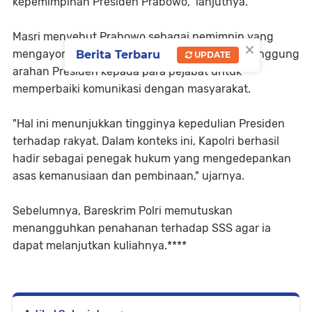
kepemimpinan Presiden Prabowo," lanjutnya.
Masri menyebut Prabowo sebagai pemimpin yang
×
mengayomi dan melayani rakyat. Ia juga menyinggung
Berita Terbaru
UPDATE
arahan Presiden kepada para pejabat untuk
memperbaiki komunikasi dengan masyarakat.
"Hal ini menunjukkan tingginya kepedulian Presiden
terhadap rakyat. Dalam konteks ini, Kapolri berhasil
hadir sebagai penegak hukum yang mengedepankan
asas kemanusiaan dan pembinaan," ujarnya.
Sebelumnya, Bareskrim Polri memutuskan
menangguhkan penahanan terhadap SSS agar ia
dapat melanjutkan kuliahnya.****