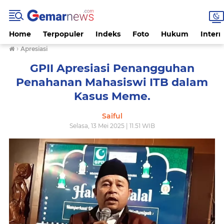
Home
Terpopuler
Indeks
Foto
Hukum
Intern
›
Apresiasi
GPII Apresiasi Penangguhan
Penahanan Mahasiswi ITB dalam
Kasus Meme.
Saiful
Selasa, 13 Mei 2025 | 11.51 WIB