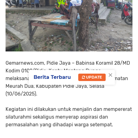
Gemarnews.com, Pidie Jaya – Babinsa Koramil 28/MD
Kodim 0102/Pidie, Koptu Mantong Bunga,
×
Berita Terbaru
UPDATE
melaksanakan komsos di Desa Blang Cut, Kecamatan
Meurah Dua, Kabupaten Pidie Jaya, Selasa
(10/06/2025).
Kegiatan ini dilakukan untuk menjalin dan mempererat
silaturahmi sekaligus menyerap aspirasi dan
permasalahan yang dihadapi warga setempat.