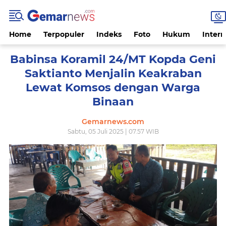
Home
Terpopuler
Indeks
Foto
Hukum
Intern
Babinsa Koramil 24/MT Kopda Geni
Saktianto Menjalin Keakraban
Lewat Komsos dengan Warga
Binaan
Gemarnews.com
Sabtu, 05 Juli 2025 | 07.57 WIB