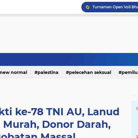
new normal
palestina
pelecehan seksual
pemilu
kti ke-78 TNI AU, Lanud
r Murah, Donor Darah,
obatan Massal.