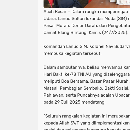
Aceh Besar – Dalam rangka memperingati 
Udara, Lanud Sultan Iskandar Muda (SIM) 
Pasar Murah, Donor Darah, dan Pengobata
Camat Blang Bintang, Kamis (24/7/2025).
Komandan Lanud SIM, Kolonel Nav Sudarya
membuka kegiatan tersebut.
Dalam sambutannya, beliau menyampaikan
Hari Bakti ke-78 TNI AU yang diselenggara
meliputi Doa Bersama, Bazar Pasar Murah
Massal, Pembagian Sembako, Bakti Sosial
Pahlawan, serta Puncaknya adalah Upacara
pada 29 Juli 2025 mendatang.
"Seluruh rangkaian kegiatan ini merupaka
kepada Allah SWT yang diimplementasikan
sosial dan pelayanan langsung kepada ma