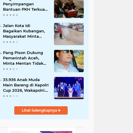
Penyimpangan
Bantuan PKH Terkuak,
Kejari Wonosobo
Geledah Kantor Dinas
Sosial.
Jalan Kota Idi
Bagaikan Kubangan,
Masyarakat Minta
Pemerintah Aceh dan
Pemkab Aceh Timur
Segera Perbaiki
Pang Pison Dukung
Pemerintah Aceh,
Minta Mentan Tidak
Sudutkan Mualem
Soal Anggaran
Pemulihan Pertanian
35.936 Anak Muda
Main Bareng di Kapolri
Cup 2026, Wakapolri:
Jangan Cuma Jadi
Penonton, Jadilah
Talenta Digital.
Lihat Selengkapnya