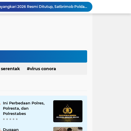
Turnamen Open Voli Bhayangkari 2026 Resmi Ditutup, Satbrimob Polda Metro Jaya Raih Juara Pertama.
Pangdam Jaya dan Kapolda Metro Jaya Pimpin Apel Kebangsaan "Jaga Jakarta untuk Indonesia".
Perkokoh Kemanunggalan, Pos Kotis Satgas Yonarmed 13/Nanggala Bersama Warga Desa Sebindang Gelar Kerja Bakti Pembangunan Masjid Al-Hikmah.
Semarak HUT Ke-1 Kodam XXIII/Palaka Wira, Korem 132/Tdl Ikuti Gowes Palaka Wira.
Merokok Sambil Mengemudi Bukan Gaya, Tapi Potensi Bahaya: Humas Polri Ingatkan Pengendara Jangan Kehilangan Fokus.
Event Akbar PMR 2026 Berjalan Sukses, Bikin Pelaku UMKM Sejahtera dan Masyarakat Bahagia , Sehat dan Terhibur.
Ketua DPW FRIC Banten Minta Seluruh Anggota dan Pengurus Masif Publikasikan Kegiatan Polri.
Satgas Yonif 645 GTY Pos Muara Nawa Melaksanakan Kegiatan Membangun Gereja Di Distrik Airu.
Haji Uma Minta Pelaku Pencabulan Anak di Aceh Tamiang Diproses Secara Hukum, Sesuai UU Nomor 12 Tahun 2022 Tentang TPKS
 serentak
virus conora
‎Dandim 0103/Aut Dampingi Danrem 011/LW Buka Lilawangsa Run 5K, Diikuti 1.700 Peserta.
Ini Perbedaan Polres,
Polresta, dan
Polrestabes
Dugaan