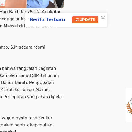
Hari Bakti ke-78 TNI Angkatan
×
menggelar kegiatan Bazar
Berita Terbaru
UPDATE
n Massal di halaman Kantor
nto, S.M secara resmi
 bahwa rangkaian kegiatan
kan oleh Lanud SIM tahun ini
, Donor Darah, Pengobatan
, Ziarah ke Taman Makam
 Peringatan yang akan digelar
n wujud nyata rasa syukur
 dalam bentuk kepedulian
syarakat.