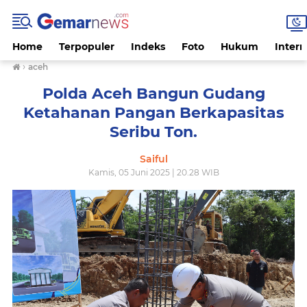
Home
Terpopuler
Indeks
Foto
Hukum
Intern
›
aceh
Polda Aceh Bangun Gudang
Ketahanan Pangan Berkapasitas
Seribu Ton.
Saiful
Kamis, 05 Juni 2025 | 20.28 WIB